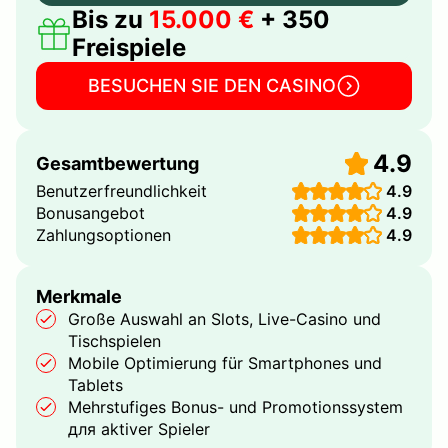
Bis zu
15.000 €
+ 350
Freispiele
BESUCHEN SIE DEN CASINO
4.9
Gesamtbewertung
Benutzerfreundlichkeit
4.9
Bonusangebot
4.9
Zahlungsoptionen
4.9
Merkmale
Große Auswahl an Slots, Live-Casino und
Tischspielen
Mobile Optimierung für Smartphones und
Tablets
Mehrstufiges Bonus- und Promotionssystem
для aktiver Spieler