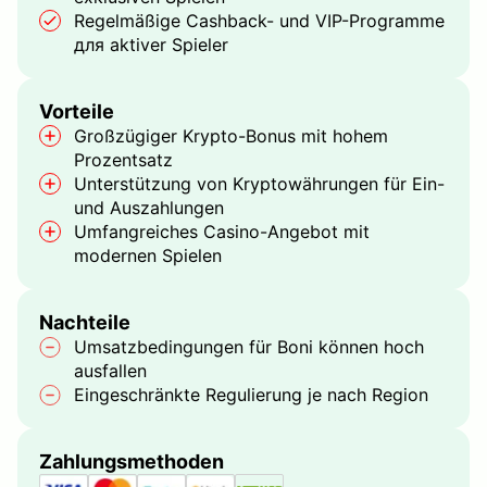
Regelmäßige Cashback- und VIP-Programme
для aktiver Spieler
Vorteile
Großzügiger Krypto-Bonus mit hohem
Prozentsatz
Unterstützung von Kryptowährungen für Ein-
und Auszahlungen
Umfangreiches Casino-Angebot mit
modernen Spielen
Nachteile
Umsatzbedingungen für Boni können hoch
ausfallen
Eingeschränkte Regulierung je nach Region
Zahlungsmethoden