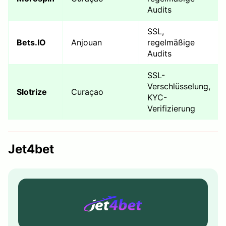
Audits
SSL,
Bets.IO
Anjouan
regelmäßige
Audits
SSL-
Verschlüsselung,
Slotrize
Curaçao
KYC-
Verifizierung
Jet4bet