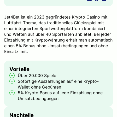
Jet4Bet ist ein 2023 gegründetes Krypto Casino mit
Luftfahrt Thema, das traditionelles Glücksspiel mit
einer integrierten Sportwettenplattform kombiniert
und Wetten auf über 40 Sportarten anbietet. Bei jeder
Einzahlung mit Kryptowährung erhält man automatisch
einen 5% Bonus ohne Umsatzbedingungen und ohne
Einsatzlimit.
Vorteile
Über 20.000 Spiele
Sofortige Auszahlungen auf eine Krypto-
Wallet ohne Gebühren
5% Krypto Bonus auf jede Einzahlung ohne
Umsatzbedingungen
Nachteile