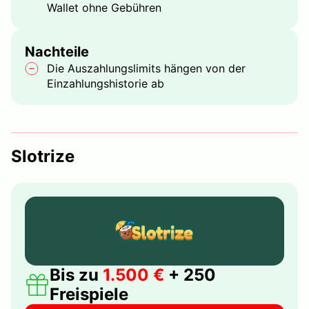
Wallet ohne Gebühren
Nachteile
Die Auszahlungslimits hängen von der
Einzahlungshistorie ab
Slotrize
Bis zu
1.500 €
+ 250
Freispiele