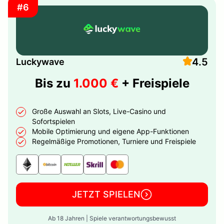
#6
4.5
Luckywave
Bis zu
1.000 €
+ Freispiele
Große Auswahl an Slots, Live-Casino und
Sofortspielen
Mobile Optimierung und eigene App-Funktionen
Regelmäßige Promotionen, Turniere und Freispiele
JETZT SPIELEN
Ab 18 Jahren | Spiele verantwortungsbewusst