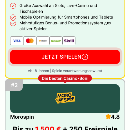
Große Auswahl an Slots, Live-Casino und
Tischspielen
Mobile Optimierung für Smartphones und Tablets
Mehrstufiges Bonus- und Promotionssystem для
aktiver Spieler
JETZT SPIELEN
Ab 18 Jahren | Spiele verantwortungsbewusst
Die besten Casino-Boni
#2
4.8
Morospin
Bis zu
1.500 €
+ 250 Freispiele