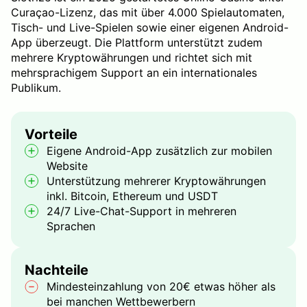
Curaçao-Lizenz, das mit über 4.000 Spielautomaten,
Tisch- und Live-Spielen sowie einer eigenen Android-
App überzeugt. Die Plattform unterstützt zudem
mehrere Kryptowährungen und richtet sich mit
mehrsprachigem Support an ein internationales
Publikum.
Vorteile
Eigene Android-App zusätzlich zur mobilen
Website
Unterstützung mehrerer Kryptowährungen
inkl. Bitcoin, Ethereum und USDT
24/7 Live-Chat-Support in mehreren
Sprachen
Nachteile
Mindesteinzahlung von 20€ etwas höher als
bei manchen Wettbewerbern